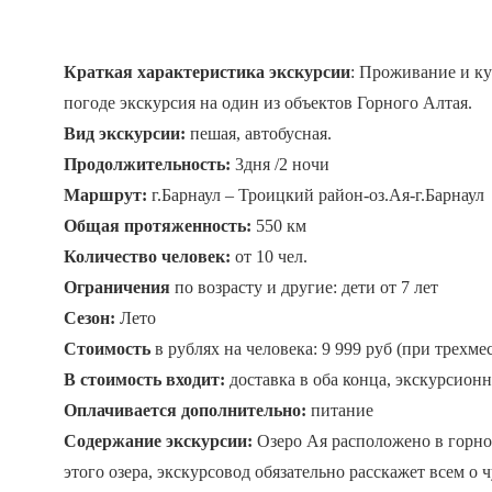
Краткая характеристика экскурсии
: Проживание и ку
погоде экскурсия на один из объектов Горного Алтая.
Вид экскурсии:
пешая, автобусная.
Продолжительность:
3дня /2 ночи
Маршрут:
г.Барнаул – Троицкий район-оз.Ая-г.Барнаул
Общая протяженность:
550 км
Количество человек:
от 10 чел.
Ограничения
по возрасту и другие: дети от 7 лет
Сезон:
Лето
Стоимость
в рублях на человека: 9 999 руб (при трехме
В стоимость входит:
доставка в оба конца, экскурсион
Оплачивается дополнительно:
питание
Содержание экскурсии:
Озеро Ая расположено в горной
этого озера, экскурсовод обязательно расскажет всем 