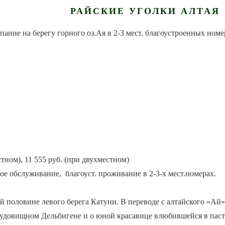
РАЙСКИЕ УГОЛКИ АЛТАЯ
пание на берегу горного оз.Ая в 2-3 мест. благоустроенных ном
стном), 11 555 руб. (при двухместном)
ное обслуживание, благоуст. проживание в 2-3-х мест.номерах.
 половине левого берега Катуни. В переводе с алтайского «Ай»
о чудовищном Дельбигене и о юной красавице влюбившейся в паст